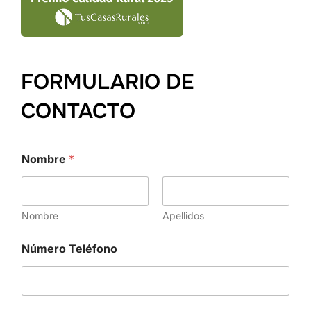
FORMULARIO DE
CONTACTO
Nombre
*
Nombre
Apellidos
C
Número Teléfono
o
m
e
n
t